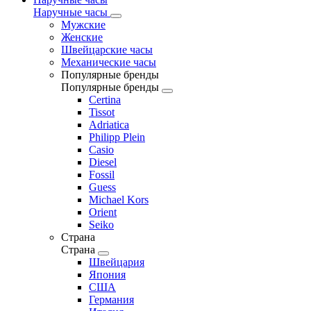
Наручные часы
Мужские
Женские
Швейцарские часы
Механические часы
Популярные бренды
Популярные бренды
Certina
Tissot
Adriatica
Philipp Plein
Casio
Diesel
Fossil
Guess
Michael Kors
Orient
Seiko
Страна
Страна
Швейцария
Япония
США
Германия