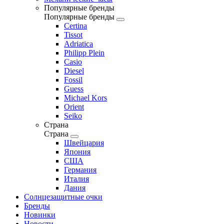
Популярные бренды
Популярные бренды
Certina
Tissot
Adriatica
Philipp Plein
Casio
Diesel
Fossil
Guess
Michael Kors
Orient
Seiko
Страна
Страна
Швейцария
Япония
США
Германия
Италия
Дания
Солнцезащитные очки
Бренды
Новинки
Новости