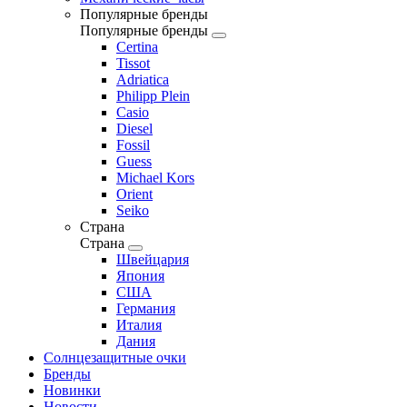
Популярные бренды
Популярные бренды
Certina
Tissot
Adriatica
Philipp Plein
Casio
Diesel
Fossil
Guess
Michael Kors
Orient
Seiko
Страна
Страна
Швейцария
Япония
США
Германия
Италия
Дания
Солнцезащитные очки
Бренды
Новинки
Новости