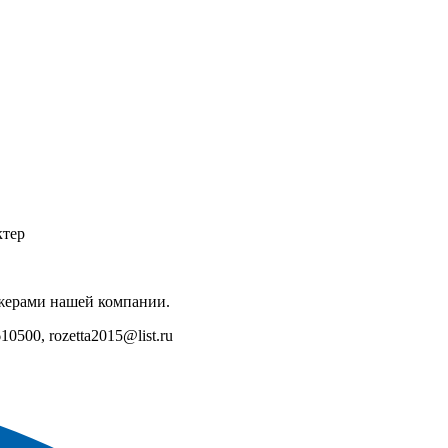
ктер
джерами нашей компании.
500, rozetta2015@list.ru