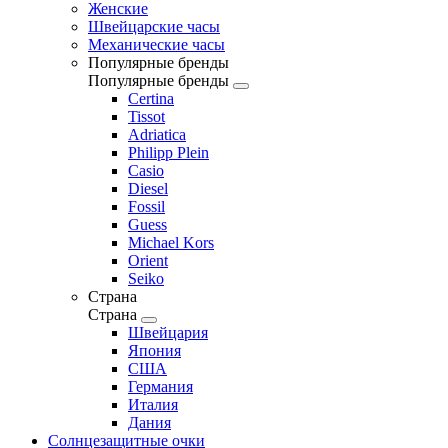
Женские
Швейцарские часы
Механические часы
Популярные бренды
Популярные бренды
Certina
Tissot
Adriatica
Philipp Plein
Casio
Diesel
Fossil
Guess
Michael Kors
Orient
Seiko
Страна
Страна
Швейцария
Япония
США
Германия
Италия
Дания
Солнцезащитные очки