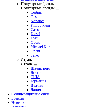
Популярные бренды
Популярные бренды
Certina
Tissot
Adriatica
Philipp Plein
Casio
Diesel
Fossil
Guess
Michael Kors
Orient
Seiko
Страна
Страна
Швейцария
Япония
США
Германия
Италия
Дания
Солнцезащитные очки
Бренды
Новинки
Новости