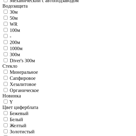
Механический с автоподзаводом
Водозащита
30м
50м
WR
100м
-
200м
1000м
300м
Diver's 300м
Стекло
Минеральное
Сапфировое
Хезалитовое
Органическое
Новинка
Y
Цвет циферблата
Бежевый
Белый
Желтый
Золотистый