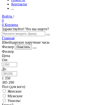
Контакты
...
Войти
/
Регистрация
0
0
Корзина
Здравствуйте! Что вы ищете?
Главная
Швейцарские наручные часы
Фильтр
Фильтр
Цена
От
До
1 350
385 290
Пол (для кого)
Женские
Мужские
Унисекс
Бренд2