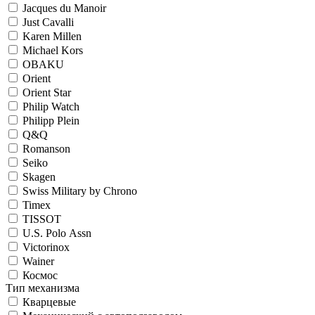
Jacques du Manoir
Just Cavalli
Karen Millen
Michael Kors
OBAKU
Orient
Orient Star
Philip Watch
Philipp Plein
Q&Q
Romanson
Seiko
Skagen
Swiss Military by Chrono
Timex
TISSOT
U.S. Polo Assn
Victorinox
Wainer
Космос
Тип механизма
Кварцевые