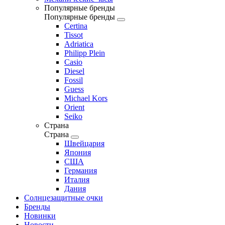
Популярные бренды
Популярные бренды
Certina
Tissot
Adriatica
Philipp Plein
Casio
Diesel
Fossil
Guess
Michael Kors
Orient
Seiko
Страна
Страна
Швейцария
Япония
США
Германия
Италия
Дания
Солнцезащитные очки
Бренды
Новинки
Новости