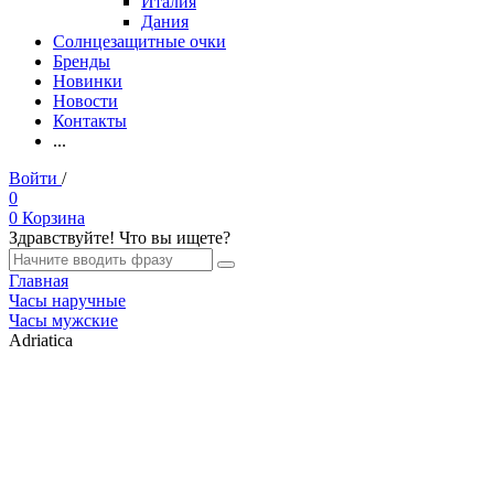
Италия
Дания
Солнцезащитные очки
Бренды
Новинки
Новости
Контакты
...
Войти
/
Регистрация
0
0
Корзина
Здравствуйте! Что вы ищете?
Главная
Часы наручные
Часы мужские
Adriatica