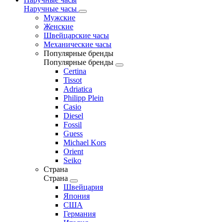
Наручные часы
Мужские
Женские
Швейцарские часы
Механические часы
Популярные бренды
Популярные бренды
Certina
Tissot
Adriatica
Philipp Plein
Casio
Diesel
Fossil
Guess
Michael Kors
Orient
Seiko
Страна
Страна
Швейцария
Япония
США
Германия