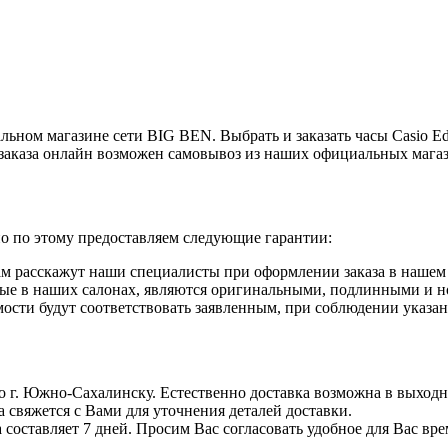
ьном магазине сети BIG BEN. Выбрать и заказать часы Casio Ed
заказа онлайн возможен самовывоз из наших официальных мага
но по этому предоставляем следующие гарантии:
ам расскажут наши специалисты при оформлении заказа в нашем 
нные в наших салонах, являются оригинальными, подлинными и 
ости будут соответствовать заявленным, при соблюдении указан
По г. Южно-Сахалинску. Естественно доставка возможна в выходны
а свяжется с Вами для уточнения деталей доставки.
 составляет 7 дней. Просим Вас согласовать удобное для Вас вре