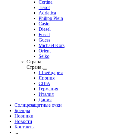
Certina
Tissot
Adriatica
Philipp Plein
Casio
Diesel
Fossil
Guess
Michael Kors
Orient
Seiko
Страна
Страна
Швейцария
Япония
США
Германия
Италия
Дания
Солнцезащитные очки
Бренды
Новинки
Новости
Контакты
...