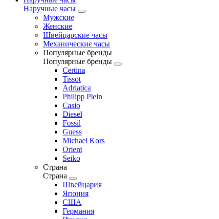
Наручные часы
Мужские
Женские
Швейцарские часы
Механические часы
Популярные бренды
Популярные бренды
Certina
Tissot
Adriatica
Philipp Plein
Casio
Diesel
Fossil
Guess
Michael Kors
Orient
Seiko
Страна
Страна
Швейцария
Япония
США
Германия