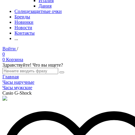
Италия
Дания
Солнцезащитные очки
Бренды
Новинки
Новости
Контакты
...
Войти
/
Регистрация
0
0
Корзина
Здравствуйте! Что вы ищете?
Главная
Часы наручные
Часы мужские
Casio G-Shock