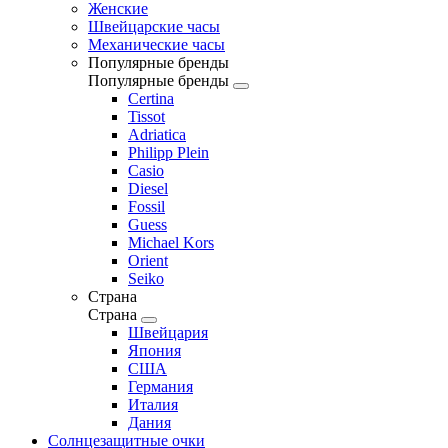
Женские
Швейцарские часы
Механические часы
Популярные бренды
Популярные бренды
Certina
Tissot
Adriatica
Philipp Plein
Casio
Diesel
Fossil
Guess
Michael Kors
Orient
Seiko
Страна
Страна
Швейцария
Япония
США
Германия
Италия
Дания
Солнцезащитные очки