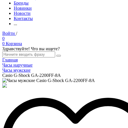
Бренды
Новинки
Новости
Контакты
...
Войти
/
Регистрация
0
0
Корзина
Здравствуйте! Что вы ищете?
Главная
Часы наручные
Часы мужские
Casio G-Shock GA-2200FF-8A