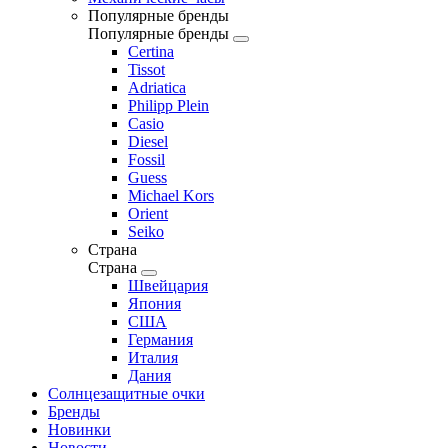
Популярные бренды
Популярные бренды
Certina
Tissot
Adriatica
Philipp Plein
Casio
Diesel
Fossil
Guess
Michael Kors
Orient
Seiko
Страна
Страна
Швейцария
Япония
США
Германия
Италия
Дания
Солнцезащитные очки
Бренды
Новинки
Новости