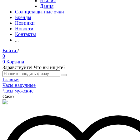
Италия
Дания
Солнцезащитные очки
Бренды
Новинки
Новости
Контакты
...
Войти
/
Регистрация
0
0
Корзина
Здравствуйте! Что вы ищете?
Главная
Часы наручные
Часы мужские
Casio