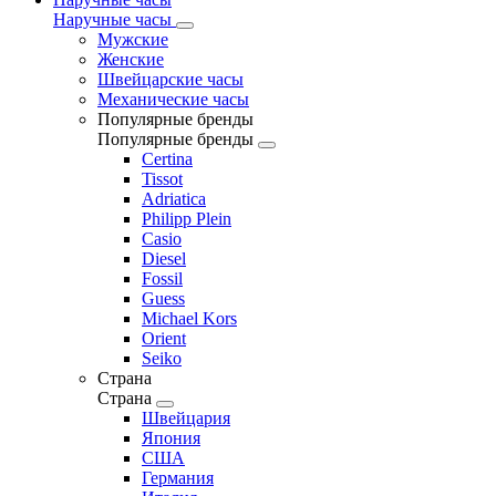
Наручные часы
Мужские
Женские
Швейцарские часы
Механические часы
Популярные бренды
Популярные бренды
Certina
Tissot
Adriatica
Philipp Plein
Casio
Diesel
Fossil
Guess
Michael Kors
Orient
Seiko
Страна
Страна
Швейцария
Япония
США
Германия