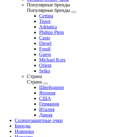
Популярные бренды
Популярные бренды
Certina
Tissot
Adriatica
Philipp Plein
Casio
Diesel
Fossil
Guess
Michael Kors
Orient
Seiko
Страна
Страна
Швейцария
Япония
США
Германия
Италия
Дания
Солнцезащитные очки
Бренды
Новинки
Новости