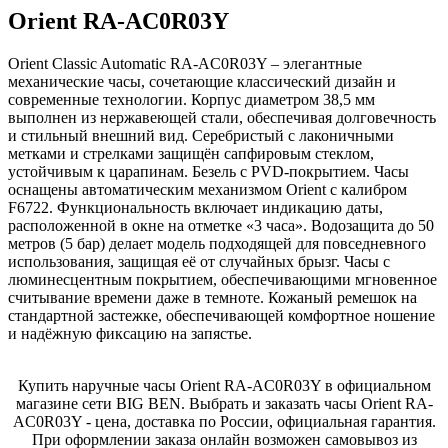
Orient RA-AC0R03Y
Orient Classic Automatic RA-AC0R03Y – элегантные
механические часы, сочетающие классический дизайн и
современные технологии. Корпус диаметром 38,5 мм
выполнен из нержавеющей стали, обеспечивая долговечность
и стильный внешний вид. Серебристый с лаконичными
метками и стрелками защищён сапфировым стеклом,
устойчивым к царапинам. Безель с PVD-покрытием. Часы
оснащены автоматическим механизмом Orient с калибром
F6722. Функциональность включает индикацию даты,
расположенной в окне на отметке «3 часа». Водозащита до 50
метров (5 бар) делает модель подходящей для повседневного
использования, защищая её от случайных брызг. Часы с
люминесцентным покрытием, обеспечивающими мгновенное
считывание времени даже в темноте. Кожаный ремешок на
стандартной застежке, обеспечивающей комфортное ношение
и надёжную фиксацию на запястье.
Купить наручные часы Orient RA-AC0R03Y в официальном
магазине сети BIG BEN. Выбрать и заказать часы Orient RA-
AC0R03Y - цена, доставка по России, официальная гарантия.
При оформлении заказа онлайн возможен самовывоз из