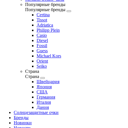
Популярные бренды
Популярные бренды
Certina
Tissot
Adriatica
Philipp Plein
Casio
Diesel
Fossil
Guess
Michael Kors
Orient
Seiko
Страна
Страна
Швейцария
Япония
США
Германия
Италия
Дания
Солнцезащитные очки
Бренды
Новинки
Новости