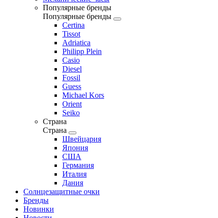
Популярные бренды
Популярные бренды
Certina
Tissot
Adriatica
Philipp Plein
Casio
Diesel
Fossil
Guess
Michael Kors
Orient
Seiko
Страна
Страна
Швейцария
Япония
США
Германия
Италия
Дания
Солнцезащитные очки
Бренды
Новинки
Новости