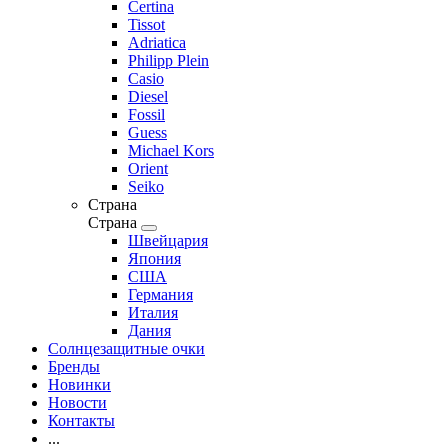
Certina
Tissot
Adriatica
Philipp Plein
Casio
Diesel
Fossil
Guess
Michael Kors
Orient
Seiko
Страна
Страна
Швейцария
Япония
США
Германия
Италия
Дания
Солнцезащитные очки
Бренды
Новинки
Новости
Контакты
...