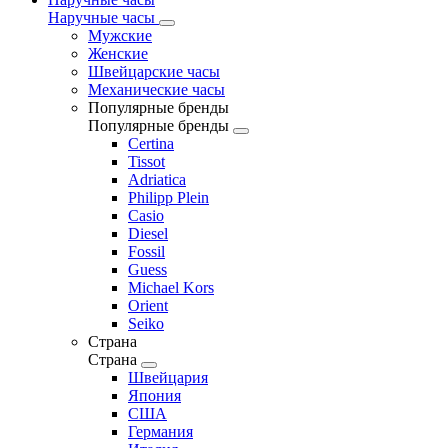
Наручные часы
Мужские
Женские
Швейцарские часы
Механические часы
Популярные бренды
Популярные бренды
Certina
Tissot
Adriatica
Philipp Plein
Casio
Diesel
Fossil
Guess
Michael Kors
Orient
Seiko
Страна
Страна
Швейцария
Япония
США
Германия