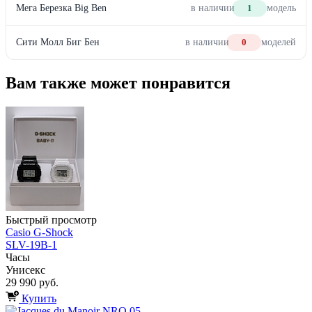
Мега Березка Big Ben
в наличии
1
модель
Сити Молл Биг Бен
в наличии
0
моделей
Вам также может понравится
Быстрый просмотр
Casio G-Shock
SLV-19B-1
Часы
Унисекс
29 990 руб.
Купить