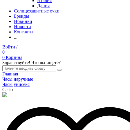
Италия
Дания
Солнцезащитные очки
Бренды
Новинки
Новости
Контакты
...
Войти
/
Регистрация
0
0
Корзина
Здравствуйте! Что вы ищете?
Главная
Часы наручные
Часы унисекс
Casio