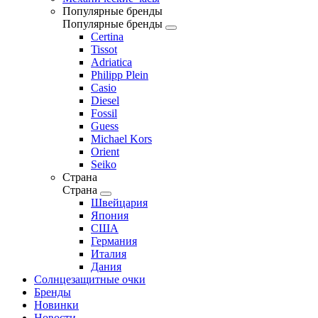
Популярные бренды
Популярные бренды
Certina
Tissot
Adriatica
Philipp Plein
Casio
Diesel
Fossil
Guess
Michael Kors
Orient
Seiko
Страна
Страна
Швейцария
Япония
США
Германия
Италия
Дания
Солнцезащитные очки
Бренды
Новинки
Новости