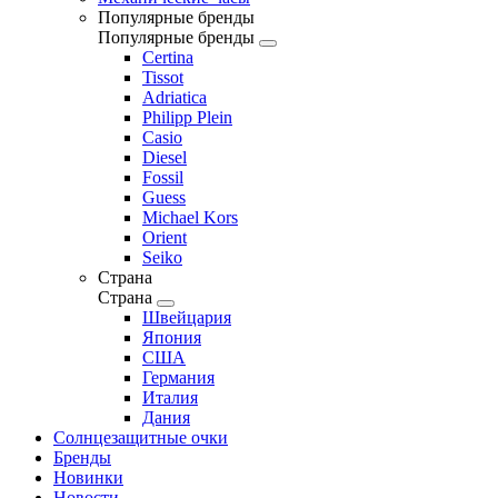
Популярные бренды
Популярные бренды
Certina
Tissot
Adriatica
Philipp Plein
Casio
Diesel
Fossil
Guess
Michael Kors
Orient
Seiko
Страна
Страна
Швейцария
Япония
США
Германия
Италия
Дания
Солнцезащитные очки
Бренды
Новинки
Новости