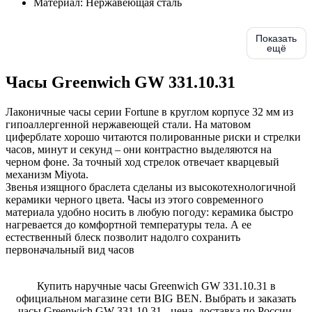
Материал:
Нержавеющая сталь
Показать
ещё
Часы Greenwich GW 331.10.31
Лаконичные часы серии Fortune в круглом корпусе 32 мм из
гипоаллергенной нержавеющей стали. На матовом
циферблате хорошо читаются полированные риски и стрелки
часов, минут и секунд – они контрастно выделяются на
черном фоне. За точный ход стрелок отвечает кварцевый
механизм Miyota.
Звенья изящного браслета сделаны из высокотехнологичной
керамики черного цвета. Часы из этого современного
материала удобно носить в любую погоду: керамика быстро
нагревается до комфортной температуры тела. А ее
естественный блеск позволит надолго сохранить
первоначальный вид часов
Купить наручные часы Greenwich GW 331.10.31 в
официальном магазине сети BIG BEN. Выбрать и заказать
часы Greenwich GW 331.10.31 - цена, доставка по России,