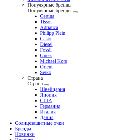
Популярные бренды
Популярные бренды
Certina
Tissot
Adriatica
Philipp Plein
Casio
Diesel
Fossil
Guess
Michael Kors
Orient
Seiko
Страна
Страна
Швейцария
Япония
США
Германия
Италия
Дания
Солнцезащитные очки
Бренды
Новинки
Новости