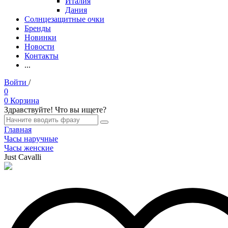
Италия
Дания
Солнцезащитные очки
Бренды
Новинки
Новости
Контакты
...
Войти
/
Регистрация
0
0
Корзина
Здравствуйте! Что вы ищете?
Главная
Часы наручные
Часы женские
Just Cavalli