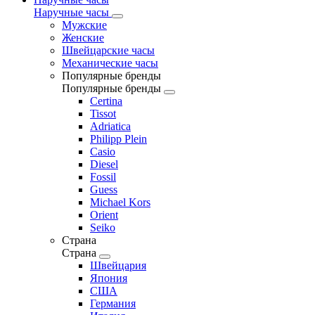
Наручные часы
Мужские
Женские
Швейцарские часы
Механические часы
Популярные бренды
Популярные бренды
Certina
Tissot
Adriatica
Philipp Plein
Casio
Diesel
Fossil
Guess
Michael Kors
Orient
Seiko
Страна
Страна
Швейцария
Япония
США
Германия