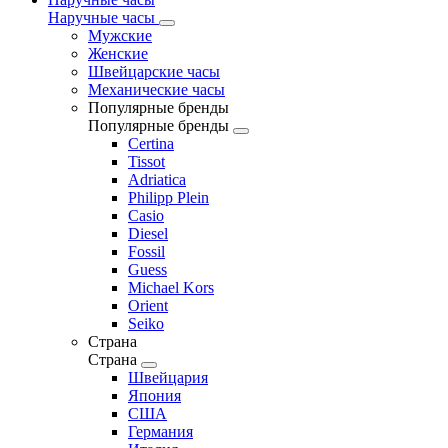
Наручные часы
Мужские
Женские
Швейцарские часы
Механические часы
Популярные бренды
Популярные бренды
Certina
Tissot
Adriatica
Philipp Plein
Casio
Diesel
Fossil
Guess
Michael Kors
Orient
Seiko
Страна
Страна
Швейцария
Япония
США
Германия