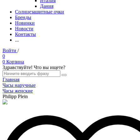
Италия
Дания
Солнцезащитные очки
Бренды
Новинки
Новости
Контакты
...
Войти
/
Регистрация
0
0
Корзина
Здравствуйте! Что вы ищете?
Главная
Часы наручные
Часы женские
Philipp Plein