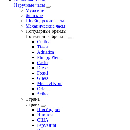
Наручные часы
Мужские
Женские
Швейцарские часы
Механические часы
Популярные бренды
Популярные бренды
Certina
Tissot
Adriatica
Philipp Plein
Casio
Diesel
Fossil
Guess
Michael Kors
Orient
Seiko
Страна
Страна
Швейцария
Япония
США
Германия