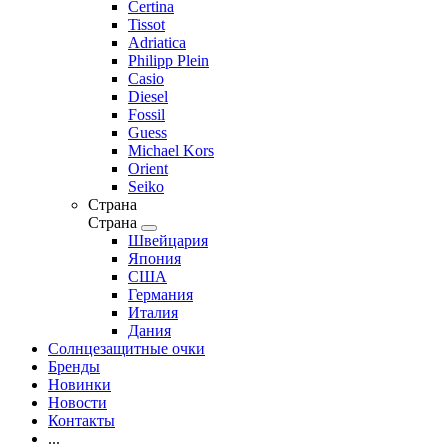
Certina
Tissot
Adriatica
Philipp Plein
Casio
Diesel
Fossil
Guess
Michael Kors
Orient
Seiko
Страна
Страна
Швейцария
Япония
США
Германия
Италия
Дания
Солнцезащитные очки
Бренды
Новинки
Новости
Контакты
...