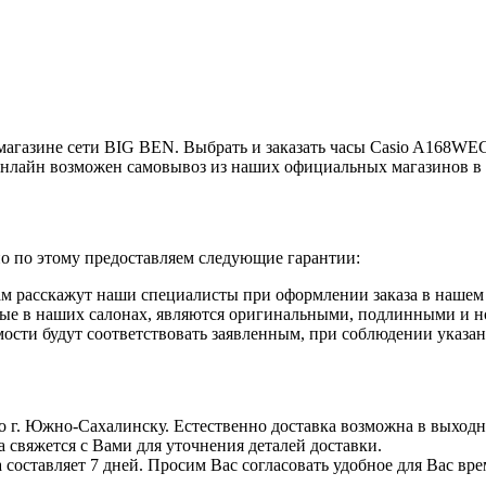
азине сети BIG BEN. Выбрать и заказать часы Casio A168WEGB
онлайн возможен самовывоз из наших официальных магазинов в
но по этому предоставляем следующие гарантии:
ам расскажут наши специалисты при оформлении заказа в нашем 
нные в наших салонах, являются оригинальными, подлинными и 
ости будут соответствовать заявленным, при соблюдении указан
По г. Южно-Сахалинску. Естественно доставка возможна в выходны
а свяжется с Вами для уточнения деталей доставки.
 составляет 7 дней. Просим Вас согласовать удобное для Вас вре